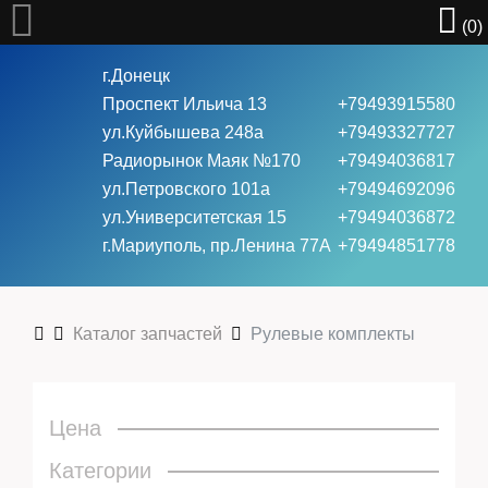
(0)
г.Донецк
Проспект Ильича 13
+79493915580
ул.Куйбышева 248а
+79493327727
Радиорынок Маяк №170
+79494036817
ул.Петровского 101a
+79494692096
Велосипеды
ул.Университетская 15
+79494036872
г.Мариуполь, пр.Ленина 77А
+79494851778
Ролики
Каталог запчастей
Рулевые комплекты
Скейты
Цена
Самокаты
Категории