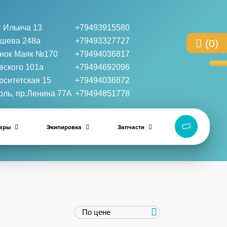
 Ильича 13
+79493915580
ышева 248а
+79493327727
(0)
нок Маяк №170
+79494036817
вского 101a
+79494692096
рситетская 15
+79494036872
оль, пр.Ленина 77А
+79494851778
уары
Экипировка
Запчасти