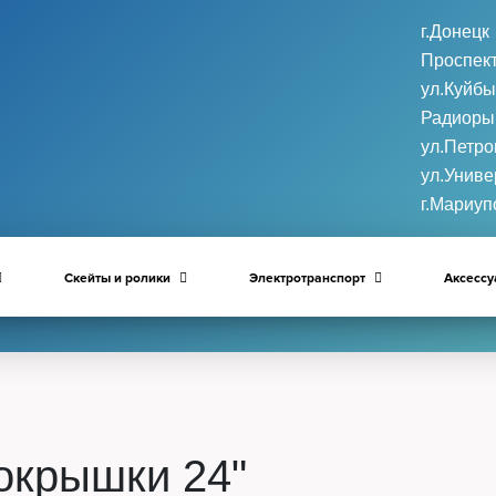
г.Донецк
Проспект
ул.Куйб
Радиоры
ул.Петро
ул.Униве
г.Мариуп
Скейты и ролики
Электротранспорт
Аксесс
окрышки 24"