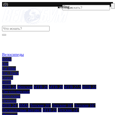
(0)
loading...
Велосипеды
BMX
Dirt
Fat Bike
Fix\ Track
Gravel
MTB
MTB 24
Женские
MTB 26
MTB 29
MTB 27.5
MTB 22
Двухподвесные
Городские
Детские
MTB 24"
BMX
Детские 20"
Детские 18"
Детские 16"
Трехколесные
Беговел
MTB 22
Детские 14"
Женские