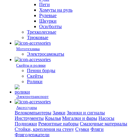
Пеги
Хомуты на руль
Рулевые
Шкурки
Оси/болты
Трехколесные
Трюковые
Мототехника
Электросамокаты
Скейты и ролики
Пенни борды
Скейты
Ролики
Электротранспорт
Аксессуары
Велокомпьютеры
Замки
Звонки и сигналы
Инструменты
Крылья
Мигалки и фары
Насосы
Подножки
Ремонтные наборы
Смазочные материалы
Стойки, крепления на стену
Сумки
Фляги
Флягодержатели