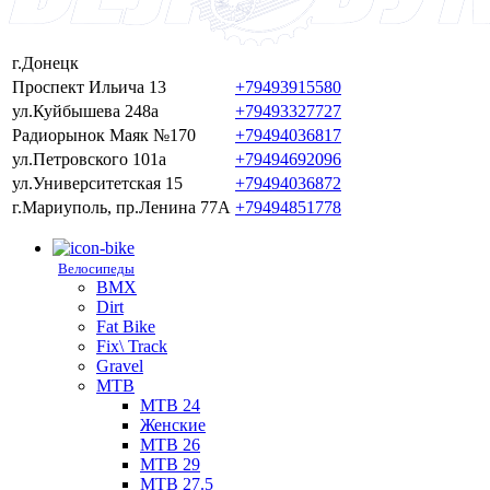
г.Донецк
Проспект Ильича 13
+79493915580
ул.Куйбышева 248а
+79493327727
Радиорынок Маяк №170
+79494036817
ул.Петровского 101a
+79494692096
ул.Университетская 15
+79494036872
г.Мариуполь, пр.Ленина 77А
+79494851778
Велосипеды
BMX
Dirt
Fat Bike
Fix\ Track
Gravel
MTB
MTB 24
Женские
MTB 26
MTB 29
MTB 27.5