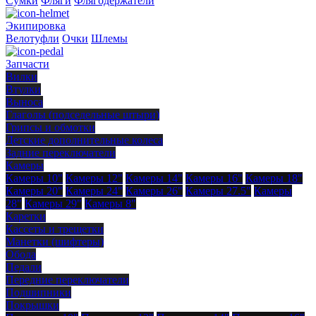
Сумки
Фляги
Флягодержатели
Экипировка
Велотуфли
Очки
Шлемы
Запчасти
Вилки
Втулки
Выноса
Глаголы (подседельные штыри)
Грипсы и обмотки
Детские дополнительные колеса
Задние переключатели
Камеры
Камеры 10"
Камеры 12"
Камеры 14"
Камеры 16"
Камеры 18"
Камеры 20"
Камеры 24"
Камеры 26"
Камеры 27.5"
Камеры
28"
Камеры 29"
Камеры 8"
Каретки
Кассеты и трещетки
Манетки (шифтеры)
Обода
Педали
Передние переключатели
Подшипники
Покрышки