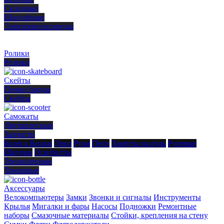
Складные
Шоссейные
Электровелосипеды
Ролики
Ролики
Скейты
Пенни борды
Скейты
Самокаты
Двухколесные
Запчасти
Колеса
Вилки
Деки
Рули
Пеги
Хомуты на руль
Рулевые
Шкурки
Оси/болты
Трехколесные
Трюковые
Аксессуары
Велокомпьютеры
Замки
Звонки и сигналы
Инструменты
Крылья
Мигалки и фары
Насосы
Подножки
Ремонтные
наборы
Смазочные материалы
Стойки, крепления на стену