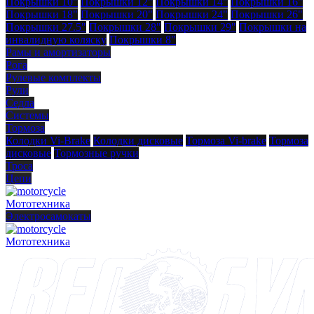
Покрышки 10"
Покрышки 12"
Покрышки 14"
Покрышки 16"
Покрышки 18"
Покрышки 20"
Покрышки 24"
Покрышки 26"
Покрышки 27.5"
Покрышки 28"
Покрышки 29"
Покрышки на
инвалидную коляску
Покрышки 8"
Рамы и амортизаторы
Рога
Рулевые комплекты
Рули
Седла
Системы
Тормоза
Колодки Vi-Brake
Колодки дисковые
Тормоза Vi-brake
Тормоза
дисковые
Тормозные ручки
Троса
Цепи
Мототехника
Электросамокаты
Мототехника