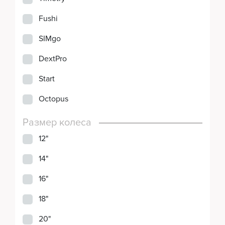
Fushi
SIMgo
DextPro
Start
Octopus
Размер колеса
12"
14"
16"
18"
20"