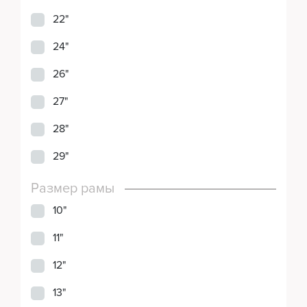
22"
24"
26"
27"
28"
29"
Размер рамы
10"
11"
12"
13"