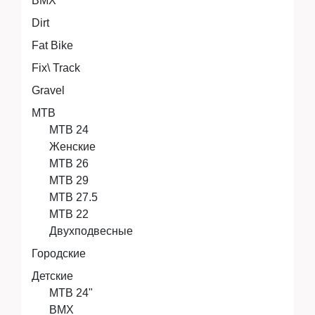
BMX
Аксессуары
Dirt
Fat Bike
Fix\ Track
Экипировка
Gravel
MTB
MTB 24
Запчасти
Женские
MTB 26
MTB 29
Мототехника
MTB 27.5
MTB 22
Двухподвесные
Мототехника
Городские
Детские
MTB 24"
BMX