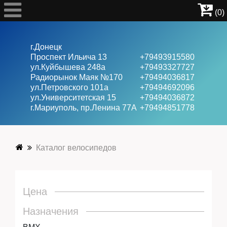
(0)
г.Донецк
Проспект Ильича 13
+79493915580
ул.Куйбышева 248а
+79493327727
Радиорынок Маяк №170
+79494036817
Велосипеды
ул.Петровского 101a
+79494692096
ул.Университетская 15
+79494036872
г.Мариуполь, пр.Ленина 77А
+79494851778
Ролики
Каталог велосипедов
Скейты
Цена
Самокаты
Назначения