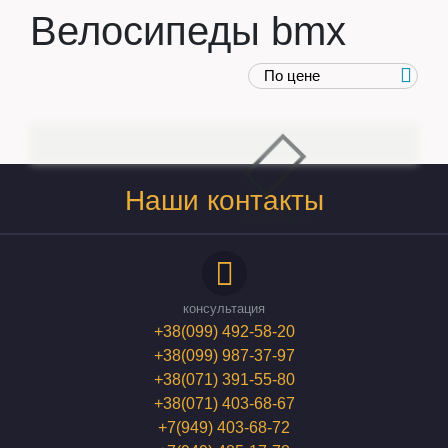
Велосипеды
bmx
Наши контакты
loading...
консультация
+38(099) 492-58-20
+38(099) 987-37-97
+38(071) 391-55-80
+38(071) 403-68-67
+7(949) 403-68-72